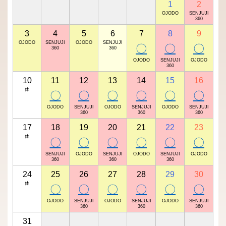
1
2
OJODO
SENJUJI
360
3
4
5
6
7
8
9
OJODO
SENJUJI
OJODO
SENJUJI
〇
〇
〇
360
360
OJODO
SENJUJI
OJODO
360
10
11
12
13
14
15
16
休
〇
〇
〇
〇
〇
〇
OJODO
SENJUJI
OJODO
SENJUJI
OJODO
SENJUJI
360
360
360
17
18
19
20
21
22
23
休
〇
〇
〇
〇
〇
〇
SENJUJI
OJODO
SENJUJI
OJODO
SENJUJI
OJODO
360
360
360
24
25
26
27
28
29
30
休
〇
〇
〇
〇
〇
〇
OJODO
SENJUJI
OJODO
SENJUJI
OJODO
SENJUJI
360
360
360
31